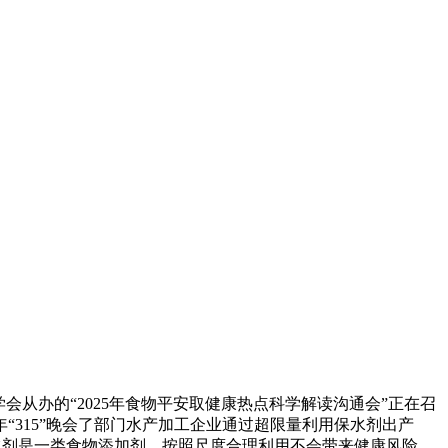
从办的“2025年食物平安取健康热点科学解读沟通会”正在召
年“315”晚会了部门水产加工企业通过超限量利用保水剂出产
保水剂是一类食物添加剂，按照尺度合理利用不会带来健康风险。