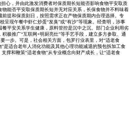
的担心，并由此激发消费者对保质期长短能否影响食物平安取质
食物能否平安取保质期长短并无对应关系，长保食物并不料味着
藏前提和保质刻日，按照需求正在产物保质期内合理选择。专
校呈现午餐中虾仁炒蛋“发臭”或“有沙”等现象。经查明，涉事
园餐平安关系学生健康，原料管控是沉中之沉。部门企业利用劣
积极推广“互联网+明厨亮灶”等手艺手段，建立多方参取、通
的主要一步。可是，社会相关方面，包罗行业表里，对“适老食
物”是适合老年人消化功能及其他心理功能减退的预包拆加工食
支撑和鞭策“适老食物”从专业概念向财产成长，让“适老食