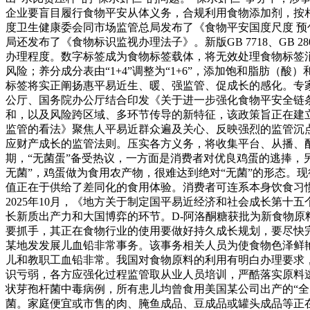
企业要盲目履行食物平安从体义务，合规利用食物添加剂，按相
度卫生健康委会同市场监管总局发布了《食物平安国度尺度 预包拆食物
局还发布了《食物标识监视办理法子》。新版GB 7718、GB 
办理程度。数字标签成为食物标签载体，将无效处理食物标签
风险；养分成分表由“1+4”调整为“1+6”，添加饱和脂肪
标签将实正阐扬惠平易近生、暖、强监管、促成长的感化。专家
公厅、国务院办公厅结合印发《关于进一步强化食物平安全链
和，以及风险跨区域、多环节传导的新特征，该政策旨正在建
监管的看法》聚焦人平易近群众遍及关心、反映强烈的监管沉
应财产成长的监管法则。压实各方义务，将收集平台、从播、
期，“无菌蛋”备受热议，一方面是消费者对优良鸡蛋的逃捧，
无菌”，鸡蛋做为食用农产物，很难达到绝对“无菌”的形态。
值正在于供给了差同化的食用体验。消费者可连系本身饮食习惯
2025年10月，《地方关于制定国平易近经济和社会成长第
长新质出产力和大国博弈的环节。D-阿洛酮糖获批为新食物
要抓手，其正在食物行业的使用要做好持久成长规划，要尽快完
某地发发展儿血铅非常事务。该事务相关人员为使食物色泽鲜
儿和教职工血铅非常。我国对食物原料的利用有明白办理要求
识亏弱，各方应强化过程监管取从业人员培训，严酷落实原料逃溯
状芽孢杆菌中毒病例，所有患儿均曾食用美国某公司出产的“
菌。家庭便宜或市售的肉、腌鱼成品、豆成品或罐头成品等正