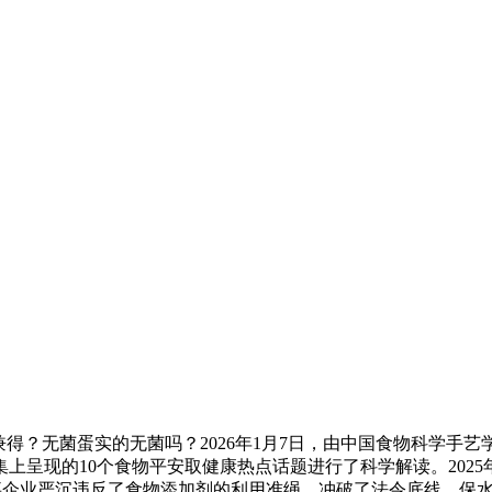
无菌蛋实的无菌吗？2026年1月7日，由中国食物科学手艺学会
上呈现的10个食物平安取健康热点话题进行了科学解读。2025
，涉事企业严沉违反了食物添加剂的利用准绳，冲破了法令底线。