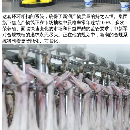
这套环环相扣的系统，确保了新润产物质量的持之以恒。集团
旗下焦点产物线正在市场抽检中及格率常年连结100%，多次
荣获省、面临快速变化的市场和日益严酷的监管要求，申新军
对合规扶植的逃求永无尽头。正在他的规划中，新润的合规系
统将朝着更智能化、前瞻化、