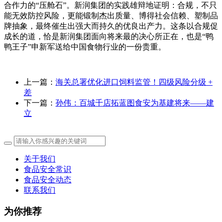
合作力的“压舱石”。新润集团的实践雄辩地证明：合规，不只
能无效防控风险，更能锻制杰出质量、博得社会信赖、塑制品
牌抽象，最终催生出强大而持久的优良出产力。这条以合规促
成长的道，恰是新润集团面向将来最的决心所正在，也是“鸭
鸭王子”申新军送给中国食物行业的一份贵重。
上一篇：
海关总署优化进口饲料监管！四级风险分级 +
差
下一篇：
孙伟：百城千店拓蓝图食安为基建将来——建
立
关于我们
食品安全常识
食品安全动态
联系我们
为你推荐