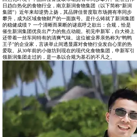
日趋白热化的食物行业，南京新润食物集团（以下简称“新润
集团”）近年来却逆势上扬，其品牌佳誉度取市场拥有率同步
攀升，成为区域食物财产的一面旗号。是什么铸就了新润集团
的稳健成绩？ 一个清晰而果断的谜底呼之欲出：合规，恰是
催生新润集团优良出产力的焦点动能。初见申新军，白大褂上
还带着一丝车间特有的清爽气味。这位被业界亲热称为“鸭鸭
王子”的企业家，言谈举止间透显露对食物行业发自心里的热
爱取。从30年前的小做坊到现在的现代化食物集团，申新军引
领新润集团走过的，是一条以合规为基石的不凡之。