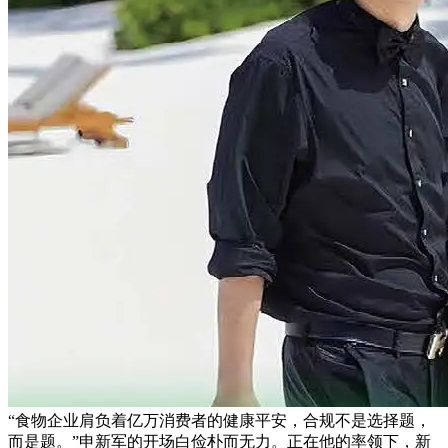
“食物企业肩负着亿万消费者的健康平安，合规不是选择题，
而是题。”申新军的开场白俭朴而无力。正在他的率领下，新