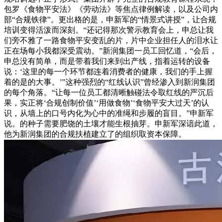
包罗《食物平安法》《劳动法》等焦点律例解读，以及公司内
部“合规铁律”。更出格的是，申新军的“情景式讲授”，让合规
培训变得活泼而深刻。“还记得那次警示教育会上，申总让我
们旁不雅了一路食物平安变乱的片，片中企业担任人的泪水让
正在场每小我都深受震动。”新润集团一员工回忆道，“会后，
申总没有简单，而是带着我们来到出产线，指着运转的设备
说：‘这里的每一个环节都连着消费者的健康，我们的手上握
着的是的大事。’”这种强烈的“红线认识”曾经渗入到新润集团
的每个角落。“让每一位员工都清晰触碰法令取红线的严沉后
果，实正将‘合规创制价值’‘用做食物’‘食物平安大过天’的认
识，从墙上的口号内化为心中的准绳和步履的盲目。”申新军
说。的种子需要肥饶的土壤才能生根抽芽。申新军深谙此道，
他为新润集团的合规扶植建立了的组织取资本保障。