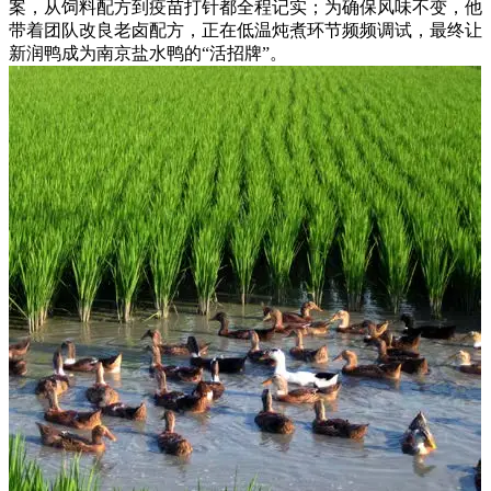
案，从饲料配方到疫苗打针都全程记实；为确保风味不变，他
带着团队改良老卤配方，正在低温炖煮环节频频调试，最终让
新润鸭成为南京盐水鸭的“活招牌”。