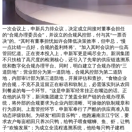
一次会议上，申新兵力排众议，决定成立间接对董事会担任
的“合规办理委员会”，并设立的合规风控部，付与其“一票否
决”的。“其时有董事担忧如许会降低决策效率，但申总，‘慢
一点比错一点好，合规的盈利终将’。”加入其时会议的一位高
管回忆道。正在资本投入上，申新军更是竭尽全力。新润集团
不只扶植了高尺度的检测核心，还引入了先辈的供应链逃溯系
统和数字化合规办理平台。同时，明白建立了合规办理的“三
道防地”：营业部分为第一道防地，合规风控部为第二道防
地，内部审计部为第三道防地，开展评估和查抄。“食物企业
的合规，不克不及逗留正在标语和轨制上，必需落实到从农田
到餐桌的每一个环节。”这是申新军经常挂正在嘴边的话。正
在他的从导下，新润集团建立了笼盖全财产链的合规办理系
统，将外部的合规要求为企业内部清晰、可操做的轨制规章和
行为原则。上逛管控环节，申新军奉行了严酷的供应商准入取
动态评级轨制。为研发“稻田音乐鸭”，他跑遍南京江宁区，要
求农户每亩稻田只养20只鸭，给鸭子喂食螺蛳、鱼、虾，让鸭
子“欢愉发展”；为成立全流程逃溯系统，他给每只鸭子建档