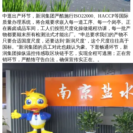
中逛出产环节，新润集团严酷施行ISO22000、HACCP等国际
质量办理系统，将合规要求嵌入每一道工序、每一个岗亭。正
在酱卤成品车间，工人们按照尺度化操做规程功课，每一批产
物都要颠末所有检测法式才能出厂。“申总要求我们的产物不
只要合适国度尺度，还要达到‘新润尺度’，这个尺度往往高于
国标。”新润集团的员工对此也颇认为豪。下逛畅通环节，新
润集团操纵温控传感取区块链手艺，实现全程可逃溯；正在营
销环节，严酷恪守告白法，确保宣传实正在、。