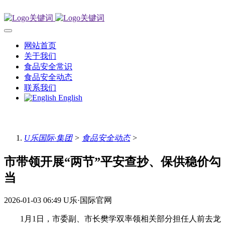
网站首页
关于我们
食品安全常识
食品安全动态
联系我们
English
U乐国际·集团
>
食品安全动态
>
市带领开展“两节”平安查抄、保供稳价勾
当
2026-01-03 06:49
U乐·国际官网
1月1日，市委副、市长樊学双率领相关部分担任人前去龙