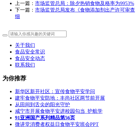
上一篇：
市场监管总局：除夕热销食物及格率为9953%
下一篇：
市场监管总局发布《食物添加剂出产许可审查
细
关于我们
食品安全常识
食品安全动态
联系我们
为你推荐
新华区新开社区：宣传食物平安学问
建牢食物平安防地：丰尚社区两节前开展
从田间到舌尖的阳光守护
咸宁市开展食物平安进校园勾当 护航学
91亚洲国产系列精品第56页
微讲堂消费者权益日食物平安班会PPT