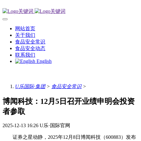
网站首页
关于我们
食品安全常识
食品安全动态
联系我们
English
U乐国际·集团
>
食品安全常识
>
博闻科技：12月5日召开业绩申明会投资
者参取
2025-12-13 16:26
U乐·国际官网
证券之星动静，2025年12月8日博闻科技（600883）发布