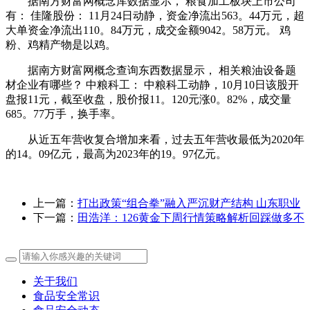
据南方财富网概念库数据显示， 粮食加工板块上市公司
有： 佳隆股份： 11月24日动静，资金净流出563。44万元，超
大单资金净流出110。84万元，成交金额9042。58万元。 鸡
粉、鸡精产物是以鸡。
据南方财富网概念查询东西数据显示， 相关粮油设备题
材企业有哪些？ 中粮科工： 中粮科工动静，10月10日该股开
盘报11元，截至收盘，股价报11。120元涨0。82%，成交量
685。77万手，换手率。
从近五年营收复合增加来看，过去五年营收最低为2020年
的14。09亿元，最高为2023年的19。97亿元。
上一篇：
打出政策“组合拳”融入严沉财产结构 山东职业
下一篇：
田浩洋：126黄金下周行情策略解析回踩做多不
关于我们
食品安全常识