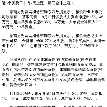
近3个买卖日中有2天上涨，期间全体上涨0。
据南方财富网概念查询东西数据显示， 粮食种业上市公
司股票有： 荃银高科： 9月19日该股从力资金净流出156。46
万元，超大单资金净流出359。34万元，大单资金净流入202。
88万元，中单资金。
据南方财富网概念查询东西数据显示， 粮食概念龙头上
市公司有： 金健米业600127：龙头股。 近7个买卖日，金健米
业下跌2。19%，总市值下跌了9626。75万元，2025年来上
涨。
公司从谋生产发卖速冻食物[速冻其他食物(速冻肉成
品)]、调味品、饮料批发兼零售预包拆食物即食鱼糜成品、即
食肉丸的出产发卖速冻面米食物、速冻调制食物罐头食物(涵
盖软、硬包拆罐头及自加热食物)。发卖粮食蔬菜、水产类、
生果、乳成品类的出产发卖食用油发卖货色仓储、场地租赁营
业。货色进出口营业。
12月5日动静，惠发食物5日内股价上涨2。87%，最新报
13。920元，成交量2715。53万手，总市值为33。74亿元。