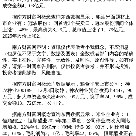
成交金额4。03亿元。
据南方财富网概念查询东西数据显示， 粮油米面题材上
市企业有： 冠农股份： 回首近3个买卖日，冠农股份期间全体
上涨2。48%，最高价为8。9元，总市值上涨了1。79亿元。
2025年股价上涨2。
南方财富网声明：资讯仅代表做者小我概念。不应消息
（包罗但不限于文字、数据及图表）全数或者部门内容的精确
性、实正在性、完整性、无效性、及时性、原创性等，如有侵
权，请第一时间奉告删除。仅供投资者参考，并不形成投资。
投资者据此操做，风险自担。
据南方财富网概念库数据显示，粮食平安上市公司： 神
农种业300189： 12月3日动静，神农种业资金净流出4447。96
万元，超大单资金净流出4653。09万元，换手率24。96%，成
交金额13。72亿元。 公司？。
据南方财富网概念查询东西数据显示， 米业企业有： 1、
恒顺醋业： 恒顺醋业2025年第二季度，公司停业总收入同比
增加-8。22%至4。99亿元；净利润为5409。03万，同比增加
40。61%，毛利润为2。1亿，毛利率42。06%。 恒顺醋业正在