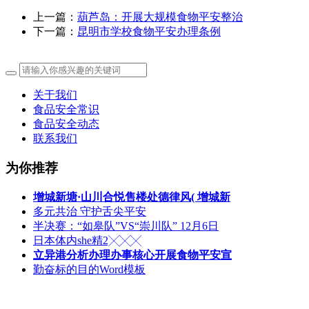
上一篇：
葫芦岛：开展大规模食物平安整治
下一篇：
昆明市学校食物平安办理条例
关于我们
食品安全常识
食品安全动态
联系我们
为你推荐
增城新塘·山川合悦售楼处德律风( 增城新
多元共治 守护舌尖平安
半决赛：“如皋队”VS“崇川队” 12月6日
日本体内she精2╳╳╳
立异港分析办理办事核心开展食物平安宣
勤奋标的目的Word模板