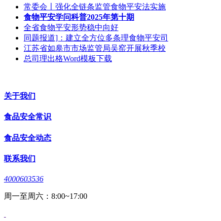
常委会丨强化全链条监管食物平安法实施
食物平安学问科普2025年第十期
全省食物平安形势稳中向好
同题报道]：建立全方位多条理食物平安司
江苏省如皋市市场监管局吴窑开展秋季校
总司理出格Word模板下载
关于我们
食品安全常识
食品安全动态
联系我们
4000603536
周一至周六：8:00~17:00