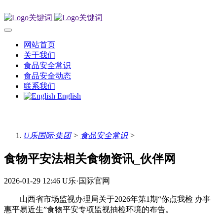
网站首页
关于我们
食品安全常识
食品安全动态
联系我们
English
U乐国际·集团
>
食品安全常识
>
食物平安法相关食物资讯_伙伴网
2026-01-29 12:46
U乐·国际官网
山西省市场监视办理局关于2026年第1期“你点我检 办事
惠平易近生”食物平安专项监视抽检环境的布告。