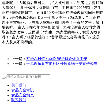
规吃喝，1人喝酒后当日灭亡，9人被处置；组织者过后曾找商
人借90万元用于弥补，试图坦白节目中披露了2025年3月发生
正在河南省信阳市、罗山县10名干部正在进修教育期间违规吃
喝，#头条视频激励企划#​ 一个富人有一个梅花圃，早上正在
园子里赏梅花。正在富人家梅花圃门外冻了一夜的乞丐，敲门
要饭吃。 富人正在布施乞丐饭菜后，乞丐没谢富人拯救之恩
取饭菜之喷鼻，反而说：“先生，您家里的梅花，实常芳喷鼻
呀！” 富人听了很是的惊讶：“贫平易近也会赏梅花吗？这是
本人从来不晓得的。
上一篇：
整治农村假劣食物 守护群众饮食平安
下一篇：
平易近乐县东街社区开展食物平安宣传勾当
关于我们
食品安全常识
食品安全动态
联系我们