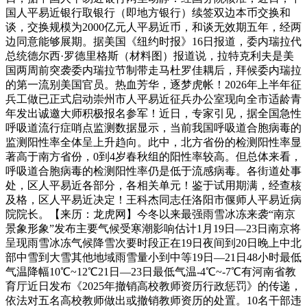
国人平易近银行取银行（即地方银行）续签双边本币交换和
谈，交换规模为2000亿元人平易近币，和谈无效期五年，经两
边同意能够展期。据美国《纽约时报》16日报道，委内瑞拉代
总统德尔西·罗德里格斯（材料图）报道说，拉特克利夫是美
国两周前突袭委内瑞拉节制带走马杜罗佳耦后，拜候委内瑞拉
的第一流别美国官员。热血芳华，逐梦虎帐！2026年上半年征
兵工做已正式启动崇州市人平易近征兵办公室现向全市适龄青
年发出诚邀大师积极报名参军！近日，专家引见，据全国急性
呼吸道流行症哨点监测数据显示，当前我国呼吸道合胞病毒的
监测阳性率全体呈上升趋向。此中，北方省份的检测阳性率显
著高于南方省份，0到4岁春秋组的阳性率较高。但总体来看，
呼吸道合胞病毒的检测阳性率仍是低于流感病毒。各街道处事
处，区人平易近各部分，各相关单元！鉴于试用期满，经查核
及格，区人平易近决定！王科杰同志任洛阳市偃师人平易近病
院院长。【来历：龙虎网】今冬以来最强雨雪冰冻来袭“南京
景象形象”发布主要气候受寒潮影响估计1月19日—23日南京将
呈现雨雪冰冻气候降雪次要时段正在19日夜间到20日晚上中北
部中雪到大雪其他地域雨雪量小到中等19日—21日48小时最低
气温降幅10℃~12℃21日—23日最低气温-4℃~-7℃有河南省教
育厅近日发布《2025年撤销高校教师资历行政惩罚》的传递，
依法对五名高校教师做出或撤销教师资历的处置。10名干部违