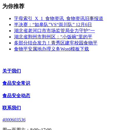
为你推荐
字母索引_X_1_食物资讯_食物资讯旧事报道
半决赛：“如皋队”VS“崇川队” 12月6日
湖北省老河口市市场监管局全力守护“一
湖北省荆州市荆州区：“小饭碗”里的平
多部分结合发力！青秀区建牢校园食物平
食物平安属地办理义务Word模板下载
关于我们
食品安全常识
食品安全动态
联系我们
4000603536
周一至周六：8:00~17:00