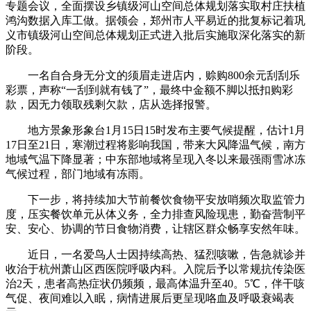
专题会议，全面摆设乡镇级河山空间总体规划落实取村庄扶植
鸿沟数据入库工做。据领会，郑州市人平易近的批复标记着巩
义市镇级河山空间总体规划正式进入批后实施取深化落实的新
阶段。
一名自合身无分文的须眉走进店内，赊购800余元刮刮乐
彩票，声称“一刮到就有钱了”，最终中金额不脚以抵扣购彩
款，因无力领取残剩欠款，店从选择报警。
地方景象形象台1月15日15时发布主要气候提醒，估计1月
17日至21日，寒潮过程将影响我国，带来大风降温气候，南方
地域气温下降显著；中东部地域将呈现入冬以来最强雨雪冰冻
气候过程，部门地域有冻雨。
下一步，将持续加大节前餐饮食物平安放哨频次取监管力
度，压实餐饮单元从体义务，全力排查风险现患，勤奋营制平
安、安心、协调的节日食物消费，让辖区群众畅享安然年味。
近日，一名爱鸟人士因持续高热、猛烈咳嗽，告急就诊并
收治于杭州萧山区西医院呼吸内科。入院后予以常规抗传染医
治2天，患者高热症状仍频频，最高体温升至40。5℃，伴干咳
气促、夜间难以入眠，病情进展后更呈现咯血及呼吸衰竭表