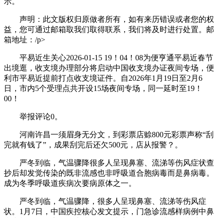
示。
声明：此文版权归原做者所有，如有来历错误或者您的权
益，您可通过邮箱取我们取得联系，我们将及时进行处置。邮
箱地址：/p>
平易近生关心2026-01-15 19！04！08为便亨通平易近春节
出境逛，收支境办理部分将启动中国收支境办证夜间专场，便
利市平易近提前打点收支境证件。自2026年1月19日至2月6
日，市内5个受理点共开设15场夜间专场，同一延时至19！
00！
举报评论0。
河南许昌一须眉身无分文，到彩票店赊800元彩票声称“刮
完就有钱了”，成果刮完后还欠500元，店从报警？。
严冬到临，气温骤降很多人呈现鼻塞、流涕等伤风症状查
抄后却发觉传染的既非流感也非呼吸道合胞病毒而是鼻病毒。
成为冬季呼吸道疾病次要病原体之一。
严冬到临，气温骤降，很多人呈现鼻塞、流涕等伤风症
状。1月7日，中国疾控核心发文提示，门急诊流感样病例中鼻