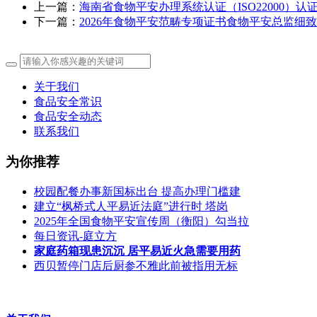
上一篇：
海南省食物平安办理系统认证（ISO22000）认证
下一篇：
2026年食物平安范畴专项证书食物平安总监细
关于我们
食品安全常识
食品安全动态
联系我们
为你推荐
校园配餐办事新国标出台 提高办理门槛建
建立“枫桥式人平易近法庭”进行时 塔岗
2025年全国食物平安宣传周（衡阳）勾当拉
每日资讯-庭立方
家庭药箱现患沉沉 居平易近火急需要用药
西贝暂停门店后厨参不雅此前被指用无标