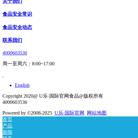
关于我们
食品安全常识
食品安全动态
联系我们
4000603536
周一至周六：8:00~17:00
English
Copyright 2020@ U乐·国际官网食品@版权所有
4000603536
Powered by
©2008-2025
U乐·国际官网
网站地图
首页
产品
新闻