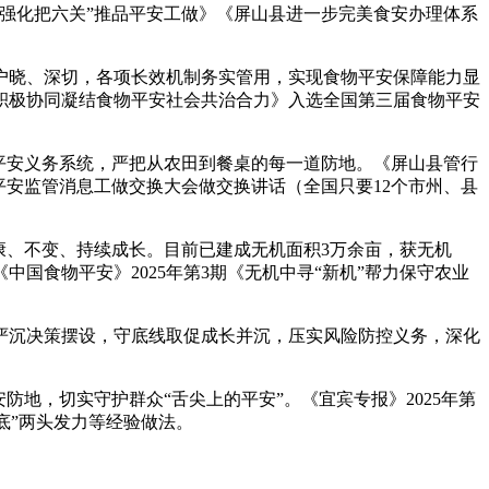
强化把六关”推品平安工做》《屏山县进一步完美食安办理体系
晓、深切，各项长效机制务实管用，实现食物平安保障能力显
积极协同凝结食物平安社会共治合力》入选全国第三届食物平安
平安义务系统，严把从农田到餐桌的每一道防地。《屏山县管行
平安监管消息工做交换大会做交换讲话（全国只要12个市州、县
、不变、持续成长。目前已建成无机面积3万余亩，获无机
中国食物平安》2025年第3期《无机中寻“新机”帮力保守农业
严沉决策摆设，守底线取促成长并沉，压实风险防控义务，深化
，切实守护群众“舌尖上的平安”。《宜宾专报》2025年第
底”两头发力等经验做法。