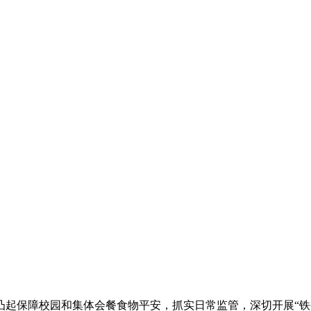
保障校园和集体会餐食物平安，抓实日常监管，深切开展“铁拳