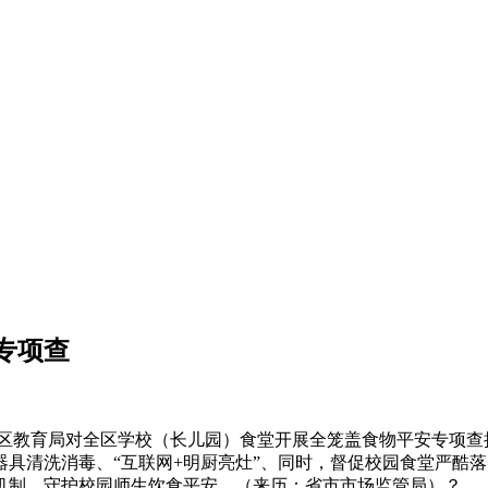
专项查
教育局对全区学校（长儿园）食堂开展全笼盖食物平安专项查
具清洗消毒、“互联网+明厨亮灶”、同时，督促校园食堂严酷落
机制，守护校园师生饮食平安。（来历：省市市场监管局）？。