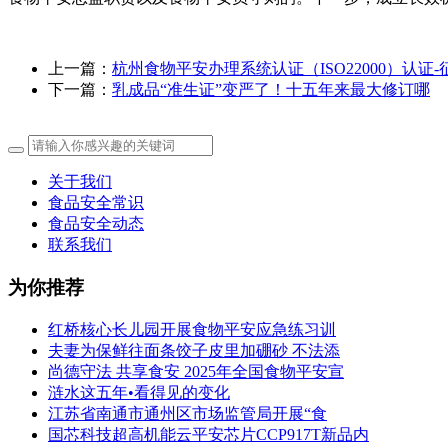
上一篇：
杭州食物平安办理系统认证（ISO22000）认证-
下一篇：
乳成品“准生证”变严了！十五年来最大修订哪
关于我们
食品安全常识
食品安全动态
联系我们
为你推荐
红桥核心长儿园开展食物平安应急练习训
夫妻为保鲜往面条饺子皮里加硼砂 不法添
尚德守法 共享食安 2025年全国食物平安宣
涟水这五年•看得见的变化
江苏省南通市通州区市场监管局开展“食
国芯科技超高机能云平安芯片CCP917T新品内