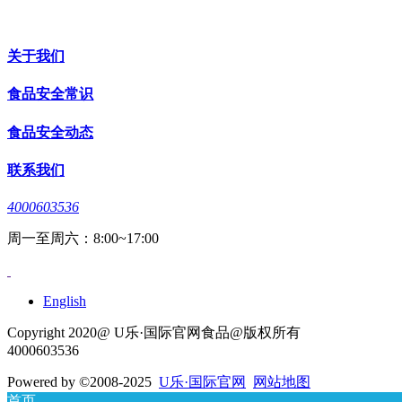
关于我们
食品安全常识
食品安全动态
联系我们
4000603536
周一至周六：8:00~17:00
English
Copyright 2020@ U乐·国际官网食品@版权所有
4000603536
Powered by
©2008-2025
U乐·国际官网
网站地图
首页