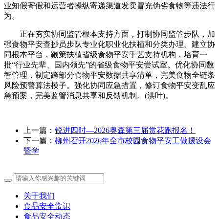
业知假寄假和运营者操纵寄递渠道发卖冒充伪劣食物等违法行
为。
正在夯实协同监管根本支持方面，打制协同监管步队，加
强食物平安查抄员步队专业化职业化扶植和分类办理。建立协
同根本平台，鞭策扶植省级食物平安手艺支持机构，培育一
批“行业先辈、国内领先”的省级食物平安尝试室。优化协同数
智管理，制定跨部分食物平安数据共享清单，完美食物全链条
风险预警算法模子。强化协同应急措置，修订食物平安变乱应
急预案，完美监管消息共享和反馈机制。(洪叶)。
上一篇：
锐进四时—2026奥森第三届赏花跑报名！
下一篇：
柳州召开2026年全市校园食物平安工做摆设会
暨学
关于我们
食品安全常识
食品安全动态