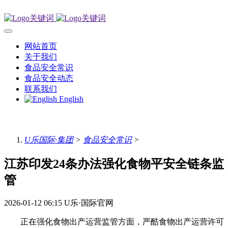
网站首页
关于我们
食品安全常识
食品安全动态
联系我们
English
U乐国际·集团
>
食品安全常识
>
江苏印发24条办法强化食物平安全链条监
管
2026-01-12 06:15
U乐·国际官网
正在强化食物出产运营监管方面，严酷食物出产运营许可